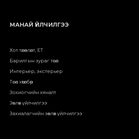
МАНАЙ ҮЙЛЧИЛГЭЭ
Хот төлөвлөлт, ЕТ
Барилгын зураг төсөл
Интерьер, экстерьер
Төсөл хөтөлбөр
Зохиогчийн хяналт
Зөвлөх үйлчилгээ
Захиалагчийн зөвлөх үйлчилгээ