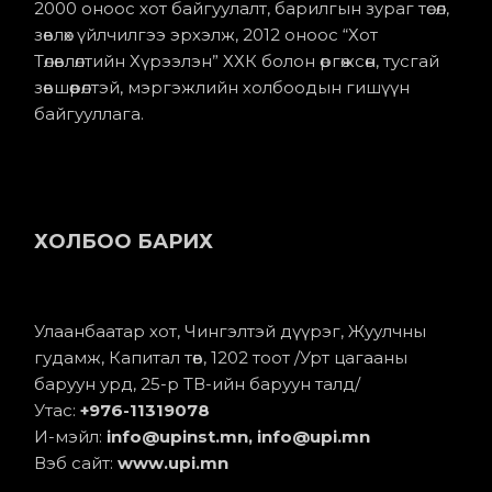
2000 оноос хот байгуулалт, барилгын зураг төсөл,
зөвлөх үйлчилгээ эрхэлж, 2012 оноос “Хот
Төлөвлөлтийн Хүрээлэн” ХХК болон өргөжсөн, тусгай
зөвшөөрөлтэй, мэргэжлийн холбоодын гишүүн
байгууллага.
ХОЛБОО БАРИХ
Улаанбаатар хот, Чингэлтэй дүүрэг, Жуулчны
гудамж, Капитал төв, 1202 тоот /Урт цагааны
баруун урд, 25-р ТВ-ийн баруун талд/
Утас:
+976-11
319078
И-мэйл:
info@upinst.mn
, info@upi.mn
Вэб сайт:
www.upi.mn