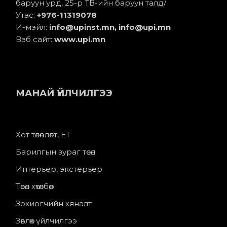
баруун урд, 25-р ТВ-ийн баруун талд/
Утас:
+976-11
319078
И-мэйл:
info@upinst.mn
, info@upi.mn
Вэб сайт:
www.upi.mn
МАНАЙ ҮЙЛЧИЛГЭЭ
Хот төлөвлөлт, ЕТ
Барилгын зураг төсөл
Интерьер, экстерьер
Төсөл хөтөлбөр
Зохиогчийн хяналт
Зөвлөх үйлчилгээ