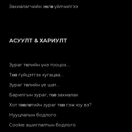
Захиалагчийн зөвлөх үйлчилгээ
АСУУЛТ & ХАРИУЛТ
Зураг төслийн үнэ тооцох…
Төсөл гүйцэтгэх хугацаа…
Зураг төслийн үе шат…
Барилгын зураг, төсөл захиалах
Хот төлөвлөлтийн зураг төсөл гэж юу вэ?
Нууцлалын бодлого
Cookie ашиглалтын бодлого