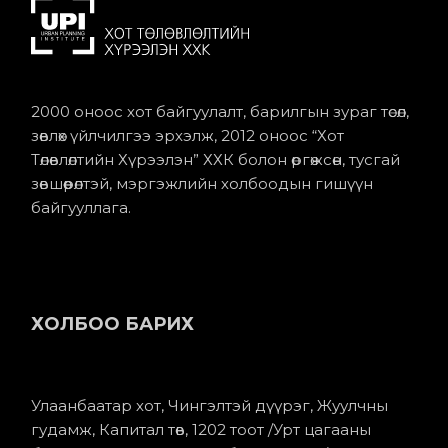
2000 оноос хот байгуулалт, барилгын зураг төсөл,
зөвлөх үйлчилгээ эрхэлж, 2012 оноос “Хот
Төлөвлөлтийн Хүрээлэн” ХХК болон өргөжсөн, тусгай
зөвшөөрөлтэй, мэргэжлийн холбоодын гишүүн
байгууллага.
ХОЛБОО БАРИХ
Улаанбаатар хот, Чингэлтэй дүүрэг, Жуулчны
гудамж, Капитал төв, 1202 тоот /Урт цагааны