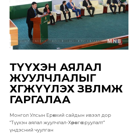
ТҮҮХЭН АЯЛАЛ
ЖУУЛЧЛАЛЫГ
ХӨГЖҮҮЛЭХ ЗӨВЛӨМЖ
ГАРГАЛАА
Монгол Улсын Ерөнхий сайдын ивээл дор
“Түүхэн аялал жуулчлал-Хөрөнгө оруулалт”
үндэсний чуулган