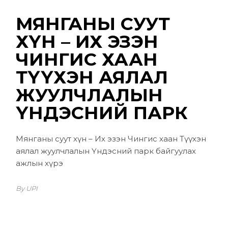
МЯНГАНЫ СУУТ
ХҮН – ИХ ЭЗЭН
ЧИНГИС ХААН
ТҮҮХЭН АЯЛАЛ
ЖУУЛЧЛАЛЫН
ҮНДЭСНИЙ ПАРК
Мянганы суут хүн – Их эзэн Чингис хаан Түүхэн
аялал жуулчлалын Үндэсний парк байгуулах
ажлын хүрэ
By UPI