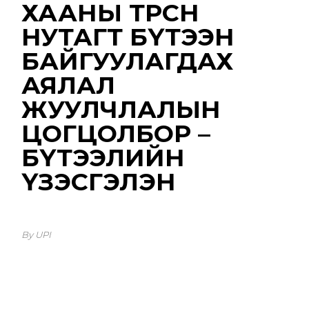
ХААНЫ ТӨРСӨН
НУТАГТ БҮТЭЭН
БАЙГУУЛАГДАХ
АЯЛАЛ
ЖУУЛЧЛАЛЫН
ЦОГЦОЛБОР –
БҮТЭЭЛИЙН
ҮЗЭСГЭЛЭН
By UPI