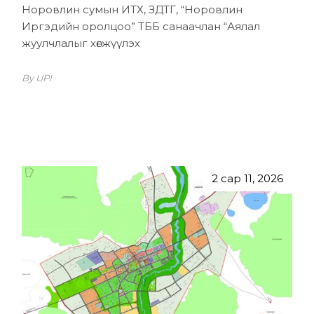
Норовлин сумын ИТХ, ЗДТГ, “Норовлин
Иргэдийн оролцоо” ТББ санаачлан “Аялал
жуулчлалыг хөгжүүлэх
By UPI
2 сар 11, 2026