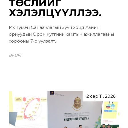
ТѲСЛИЙГ
ХЭЛЭЛЦҮҮЛЛЭЭ.
Их Түмэн Санаачлагын Зүүн хойд Азийн
орнуудын Орон нутгийн хамтын ажиллагааны
хорооны 7-р уулзалт,
By UPI
2 сар 11, 2026