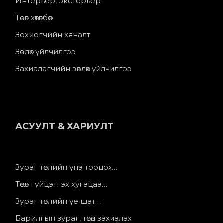
Интерьер, экстерьер
Төсөл хөтөлбөр
Зохиогчийн хяналт
Зөвлөх үйлчилгээ
Захиалагчийн зөвлөх үйлчилгээ
АСУУЛТ & ХАРИУЛТ
Зураг төслийн үнэ тооцох…
Төсөл гүйцэтгэх хугацаа…
Зураг төслийн үе шат…
Барилгын зураг, төсөл захиалах