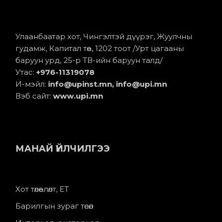
Улаанбаатар хот, Чингэлтэй дүүрэг, Жуулчны
гудамж, Капитал төв, 1202 тоот /Урт цагааны
баруун урд, 25-р ТВ-ийн баруун талд/
Утас:
+976-11
319078
И-мэйл:
info@upinst.mn
, info@upi.mn
Вэб сайт:
www.upi.mn
МАНАЙ ҮЙЛЧИЛГЭЭ
Хот төлөвлөлт, ЕТ
Барилгын зураг төсөл