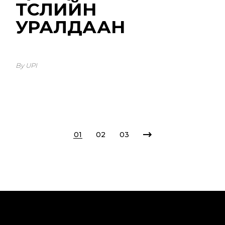
ТӨСЛИЙН
УРАЛДААН
By UPI
POSTS
01
02
03
PAGINATION