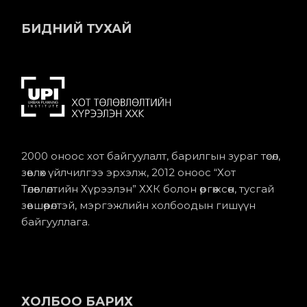
БИДНИЙ ТУХАЙ
2000 оноос хот байгуулалт, барилгын зураг төсөл,
зөвлөх үйлчилгээ эрхэлж, 2012 оноос “Хот
Төлөвлөлтийн Хүрээлэн” ХХК болон өргөжсөн, тусгай
зөвшөөрөлтэй, мэргэжлийн холбоодын гишүүн
байгууллага.
ХОЛБОО БАРИХ