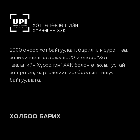
2000 оноос хот байгуулалт, барилгын зураг төсөл,
зөвлөх үйлчилгээ эрхэлж, 2012 оноос “Хот
Төлөвлөлтийн Хүрээлэн” ХХК болон өргөжсөн, тусгай
зөвшөөрөлтэй, мэргэжлийн холбоодын гишүүн
байгууллага.
ХОЛБОО БАРИХ