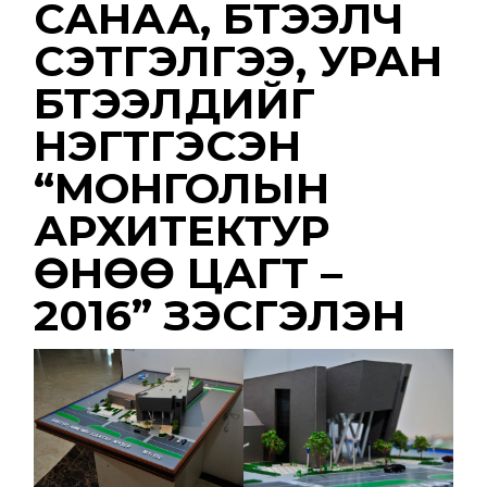
САНАА, БҮТЭЭЛЧ
СЭТГЭЛГЭЭ, УРАН
БҮТЭЭЛҮҮДИЙГ
НЭГТГЭСЭН
“МОНГОЛЫН
АРХИТЕКТУР
ӨНӨӨ ЦАГТ –
2016” ҮЗЭСГЭЛЭН