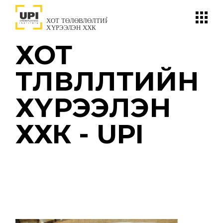
Skip
to
the
content
ХОТ
ТӨЛӨВЛӨЛТИЙН
ХҮРЭЭЛЭН
ХХК - UPI