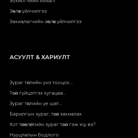
Зохиогчийн хяналт
Зөвлөх үйлчилгээ
Захиалагчийн зөвлөх үйлчилгээ
АСУУЛТ & ХАРИУЛТ
Зураг төслийн үнэ тооцох…
Төсөл гүйцэтгэх хугацаа…
Зураг төслийн үе шат…
Барилгын зураг, төсөл захиалах
Хот төлөвлөлтийн зураг төсөл гэж юу вэ?
Нууцлалын бодлого