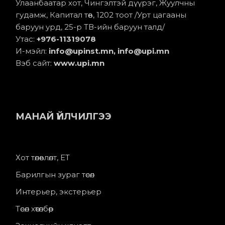
Улаанбаатар хот, Чингэлтэй дүүрэг, Жуулчны
гудамж, Капитал төв, 1202 тоот /Урт цагааны
баруун урд, 25-р ТВ-ийн баруун талд/
Утас:
+976-11
319078
И-мэйл:
info@upinst.mn
, info@upi.mn
Вэб сайт:
www.upi.mn
МАНАЙ ҮЙЛЧИЛГЭЭ
Хот төлөвлөлт, ЕТ
Барилгын зураг төсөл
Интерьер, экстерьер
Төсөл хөтөлбөр