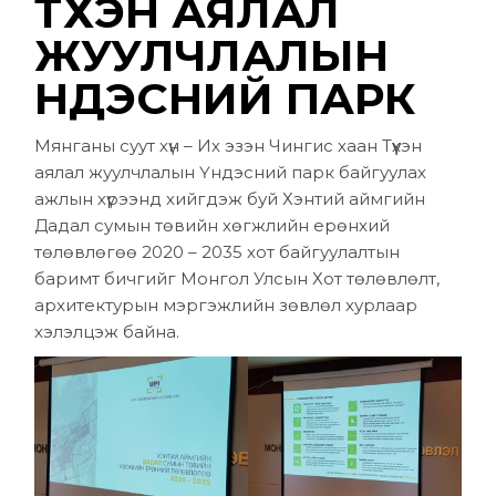
ТҮҮХЭН АЯЛАЛ
ЖУУЛЧЛАЛЫН
ҮНДЭСНИЙ ПАРК
Мянганы суут хүн – Их эзэн Чингис хаан Түүхэн
аялал жуулчлалын Үндэсний парк байгуулах
ажлын хүрээнд хийгдэж буй Хэнтий аймгийн
Дадал сумын тѳвийн хѳгжлийн ерѳнхий
тѳлѳвлѳгѳѳ 2020 – 2035 хот байгуулалтын
баримт бичгийг Монгол Улсын Хот тѳлѳвлѳлт,
архитектурын мэргэжлийн зѳвлѳл хурлаар
хэлэлцэж байна.