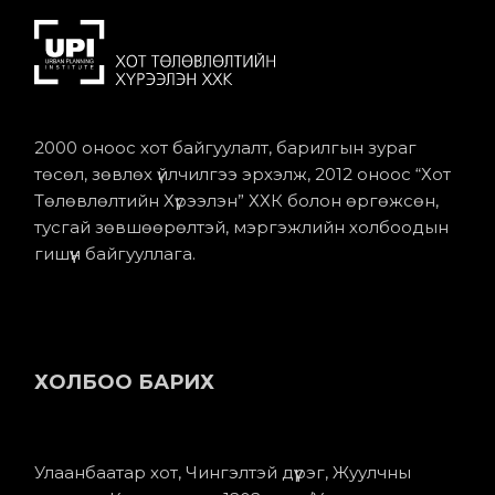
2000 оноос хот байгуулалт, барилгын зураг
төсөл, зөвлөх үйлчилгээ эрхэлж, 2012 оноос “Хот
Төлөвлөлтийн Хүрээлэн” ХХК болон өргөжсөн,
тусгай зөвшөөрөлтэй, мэргэжлийн холбоодын
гишүүн байгууллага.
ХОЛБОО БАРИХ
Улаанбаатар хот, Чингэлтэй дүүрэг, Жуулчны