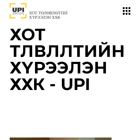
Skip
to
the
content
ХОТ
ТӨЛӨВЛӨЛТИЙН
ХҮРЭЭЛЭН
ХХК - UPI