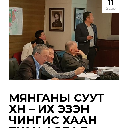
11
2 сар
МЯНГАНЫ СУУТ
ХҮН – ИХ ЭЗЭН
ЧИНГИС ХААН