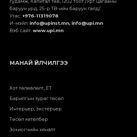
гудамж, Капитал төв, 1202 тоот /Урт цагааны
баруун урд, 25-р ТВ-ийн баруун талд/
Утас:
+976-11
319078
И-мэйл:
info@upinst.mn
, info@upi.mn
Вэб сайт:
www.upi.mn
МАНАЙ ҮЙЛЧИЛГЭЭ
Хот төлөвлөлт, ЕТ
Барилгын зураг төсөл
Интерьер, экстерьер
Төсөл хөтөлбөр
Зохиогчийн хяналт