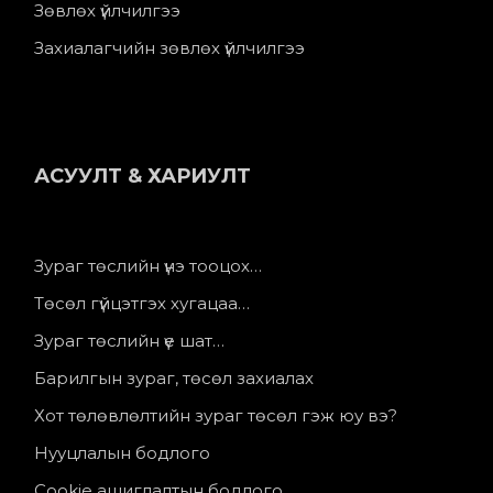
Зөвлөх үйлчилгээ
Захиалагчийн зөвлөх үйлчилгээ
АСУУЛТ & ХАРИУЛТ
Зураг төслийн үнэ тооцох…
Төсөл гүйцэтгэх хугацаа…
Зураг төслийн үе шат…
Барилгын зураг, төсөл захиалах
Хот төлөвлөлтийн зураг төсөл гэж юу вэ?
Нууцлалын бодлого
Cookie ашиглалтын бодлого