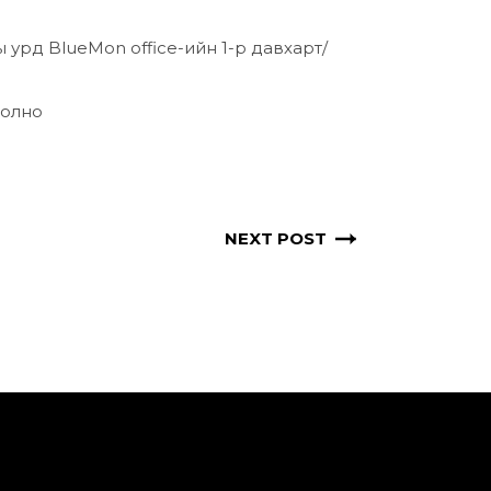
ы урд BlueMon office-ийн 1-р давхарт/
болно
NEXT POST