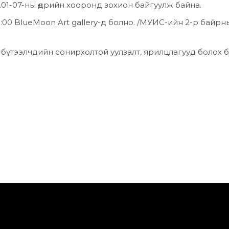
0.01-07-ны өдрийн хооронд зохион байгуулж байна.
15:00 BlueMoon Art gallery-д болно. /МУИС-ийн 2-р байрн
ан бүтээлчдийн сонирхолтой уулзалт, ярилцлагууд болох 