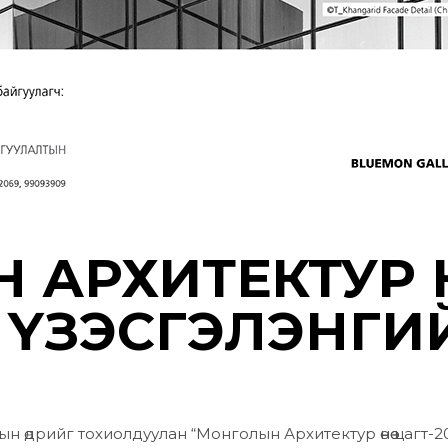
АРХИТЕКТУР ӨНӨ
″ ҮЗЭСГЭЛЭНГИ
н өдрийг тохиолдуулан “Монголын Архитектур өнөө цагт-2