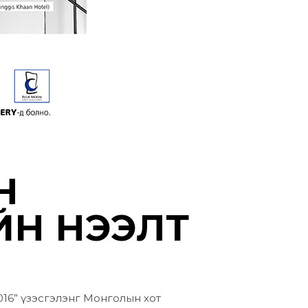
Ө
ЙН НЭЭЛТ
016” үзэсгэлэнг Монголын хот