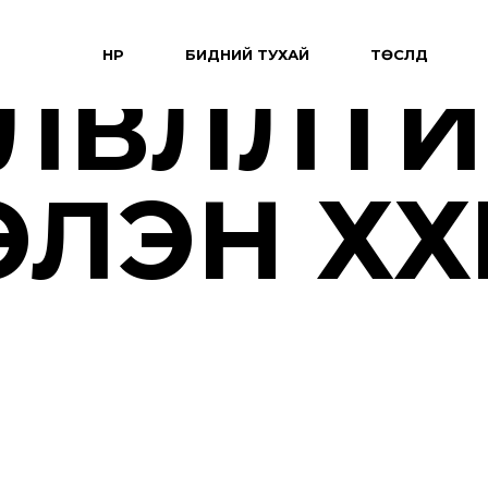
НҮҮР
БИДНИЙ ТУХАЙ
ТӨСЛҮҮД
ӨЛӨВЛӨЛТ
ЛЭН ХХК