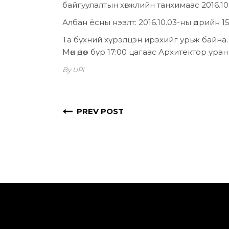
байгуулалтын хөгжлийн танхимаас 2016.1
Албан ёсны нээлт: 2016.10.03-ны өдрийн 
Та бүхний хүрэлцэн ирэхийг урьж байна.
Мөн өдөр бүр 17:00 цагаас Архитектор ур
By UPI
PREV POST