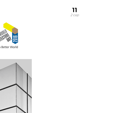
11
2 сар