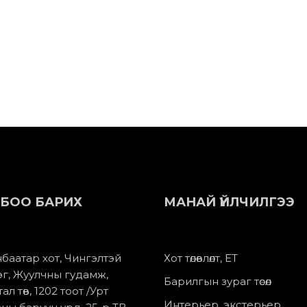
БОО БАРИХ
МАНАЙ ҮЙЛЧИЛГЭЭ
баатар хот, Чингэлтэй
Хот төлөвлөлт, ЕТ
эг, Жуулчны гудамж,
Барилгын зураг төсөл
ал төв, 1202 тоот /Урт
Интерьер, экстерьер