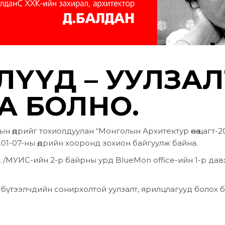
ЛҮҮД – УУЛЗАЛ
А БОЛНО.
н өдрийг тохиолдуулан “Монголын Архитектур өнөө цагт-2
0.01-07-ны өдрийн хооронд зохион байгуулж байна.
о. /МУИС-ийн 2-р байрны урд BlueMon office-ийн 1-р дав
ан бүтээлчдийн сонирхолтой уулзалт, ярилцлагууд болох 