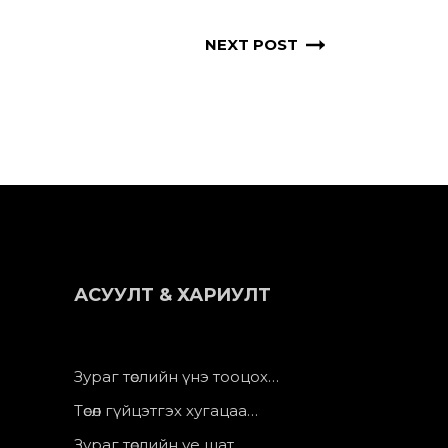
NEXT POST
АСУУЛТ & ХАРИУЛТ
Зураг төслийн үнэ тооцох…
Төсөл гүйцэтгэх хугацаа…
Зураг төслийн үе шат…