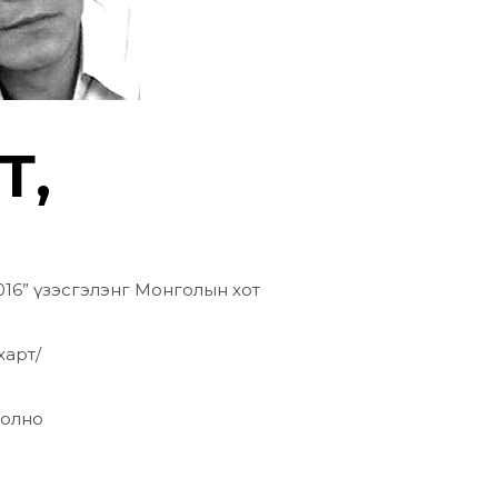
Т,
016” үзэсгэлэнг Монголын хот
харт/
болно