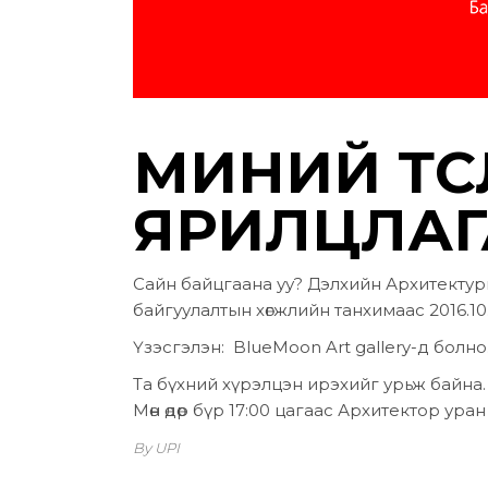
МИНИЙ ТӨС
ЯРИЛЦЛАГ
Сайн байцгаана уу? Дэлхийн Архитектуры
байгуулалтын хөгжлийн танхимаас 2016.1
Үзэсгэлэн: BlueMoon Art gallery-д болн
Та бүхний хүрэлцэн ирэхийг урьж байна.
Мөн өдөр бүр 17:00 цагаас Архитектор ур
By UPI