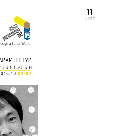
11
2 сар