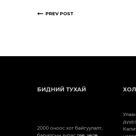
PREV POST
БИДНИЙ ТУХАЙ
ХОЛ
Улаан
дүүр
2000 оноос хот байгуулалт,
Капит
барилгын зураг төсөл, зөвлөх