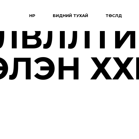
НҮҮР
БИДНИЙ ТУХАЙ
ТӨСЛҮҮД
ӨЛӨВЛӨЛТ
ЛЭН ХХК