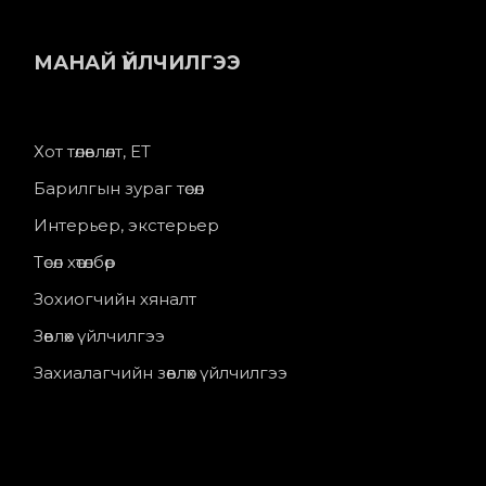
МАНАЙ ҮЙЛЧИЛГЭЭ
Хот төлөвлөлт, ЕТ
Барилгын зураг төсөл
Интерьер, экстерьер
Төсөл хөтөлбөр
Зохиогчийн хяналт
Зөвлөх үйлчилгээ
Захиалагчийн зөвлөх үйлчилгээ