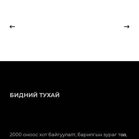
БИДНИЙ ТУХАЙ
2000 оноос хот байгуулалт, барилгын зураг төсөл,