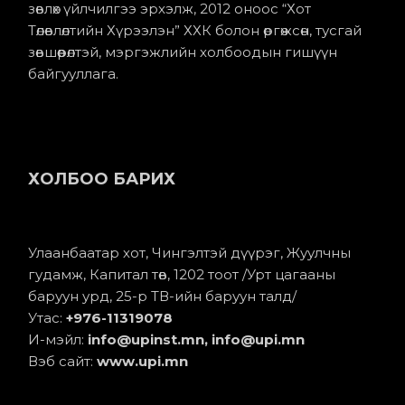
зөвлөх үйлчилгээ эрхэлж, 2012 оноос “Хот
Төлөвлөлтийн Хүрээлэн” ХХК болон өргөжсөн, тусгай
зөвшөөрөлтэй, мэргэжлийн холбоодын гишүүн
байгууллага.
ХОЛБОО БАРИХ
Улаанбаатар хот, Чингэлтэй дүүрэг, Жуулчны
гудамж, Капитал төв, 1202 тоот /Урт цагааны
баруун урд, 25-р ТВ-ийн баруун талд/
Утас:
+976-11
319078
И-мэйл:
info@upinst.mn
, info@upi.mn
Вэб сайт:
www.upi.mn