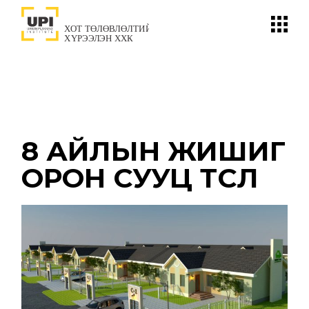
Skip
to
the
content
8 АЙЛЫН ЖИШИГ
ОРОН СУУЦ ТӨСӨЛ