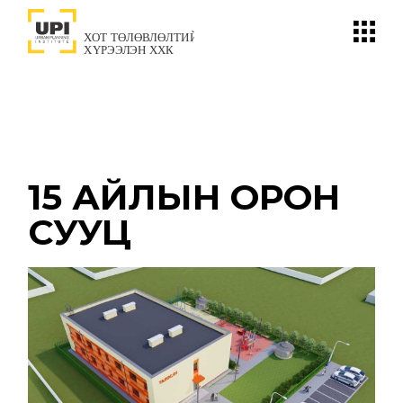
Skip
to
the
content
15 АЙЛЫН ОРОН
СУУЦ