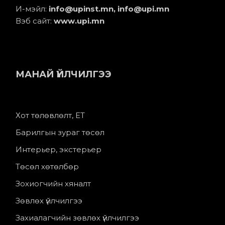
И-мэйл:
info@upinst.mn
, info@upi.mn
Вэб сайт:
www.upi.mn
МАНАЙ ҮЙЛЧИЛГЭЭ
Хот төлөвлөлт, ЕТ
Барилгын зураг төсөл
Интерьер, экстерьер
Төсөл хөтөлбөр
Зохиогчийн хяналт
Зөвлөх үйлчилгээ
Захиалагчийн зөвлөх үйлчилгээ