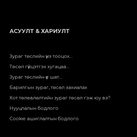
АСУУЛТ & ХАРИУЛТ
Зураг төслийн үнэ тооцох…
Төсөл гүйцэтгэх хугацаа…
Зураг төслийн үе шат…
Барилгын зураг, төсөл захиалах
Хот төлөвлөлтийн зураг төсөл гэж юу вэ?
Нууцлалын бодлого
Cookie ашиглалтын бодлого