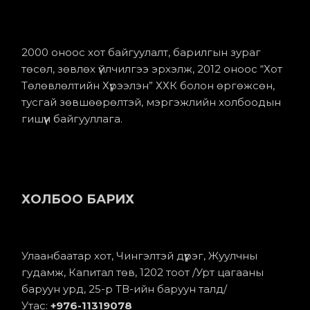
2000 оноос хот байгуулалт, барилгын зураг
төсөл, зөвлөх үйлчилгээ эрхэлж, 2012 оноос “Хот
Төлөвлөлтийн Хүрээлэн” ХХК болон өргөжсөн,
тусгай зөвшөөрөлтэй, мэргэжлийн холбоодын
гишүүн байгууллага.
ХОЛБОО БАРИХ
Улаанбаатар хот, Чингэлтэй дүүрэг, Жуулчны
гудамж, Капитал төв, 1202 тоот /Урт цагааны
баруун урд, 25-р ТВ-ийн баруун талд/
Утас:
+976-11
319078