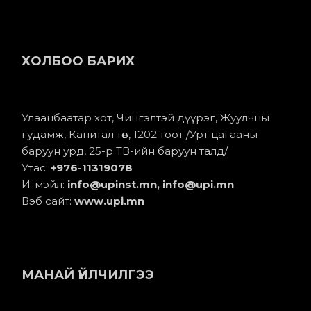
ХОЛБОО БАРИХ
Улаанбаатар хот, Чингэлтэй дүүрэг, Жуулчны
гудамж, Капитал төв, 1202 тоот /Урт цагааны
баруун урд, 25-р ТВ-ийн баруун талд/
Утас:
+976-11
319078
И-мэйл:
info@upinst.mn
, info@upi.mn
Вэб сайт:
www.upi.mn
МАНАЙ ҮЙЛЧИЛГЭЭ