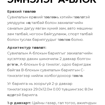
Ерөнхий төлөвлөгөө:
Сувилалын ерөнхий төлөвлөгөө нь хэтийн төлөвлөлтэй
уялдуулж нөөц талбай болон захиалагчийн
саналын дагуу явган хүний зам, авто машины
зам талбай, ногоон байгууламж, спорт талбай
болон туслах барилгуудыг төлөвлөсөн болно.
Архитектур төлөвлөлт:
Сувилалын А-блокын барилгыг захиалагчийн
хүсэлтээр дахин шинэчилж 2 давхар болгон
өргөтгөж, А-блокын 6-р тэнхлэг, одоо баригдаж
байгаа В-блокын сувилалын барилгын С-
тэнхэлэгээр нийлж холбогдохоор төлөвлөв.
Уг барилга нь зоорьгүй 2-р давхар
тэнхлэгээрээ 29.0х12.0м 0.00 түвшингээс 8.0м
өндөртэй барилга.
1-р давхарт:
Цайны газар, гал тогоо, ажилчдын