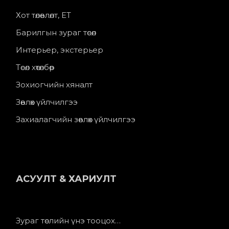
Хот төлөвлөлт, ЕТ
Барилгын зураг төсөл
Интерьер, экстерьер
Төсөл хөтөлбөр
Зохиогчийн хяналт
Зөвлөх үйлчилгээ
Захиалагчийн зөвлөх үйлчилгээ
АСУУЛТ & ХАРИУЛТ
Зураг төслийн үнэ тооцох…