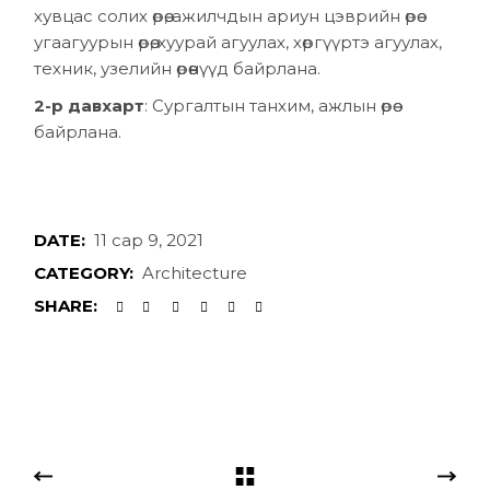
хувцас солих өрөө, ажилчдын ариун цэврийн өрөө
угаагуурын өрөө, хуурай агуулах, хөргүүртэ агуулах,
техник, узелийн өрөөнүүд байрлана.
2-р давхарт
: Сургалтын танхим, ажлын өрөө
байрлана.
DATE:
11 сар 9, 2021
CATEGORY:
Architecture
SHARE: