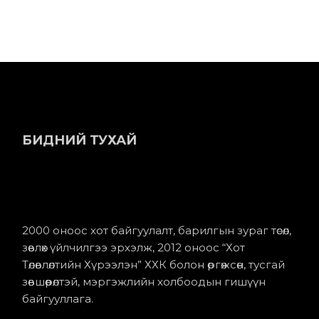
БИДНИЙ ТУХАЙ
2000 оноос хот байгуулалт, барилгын зураг төсөл,
зөвлөх үйлчилгээ эрхэлж, 2012 оноос “Хот
Төлөвлөлтийн Хүрээлэн” ХХК болон өргөжсөн, тусгай
зөвшөөрөлтэй, мэргэжлийн холбоодын гишүүн
байгууллага.