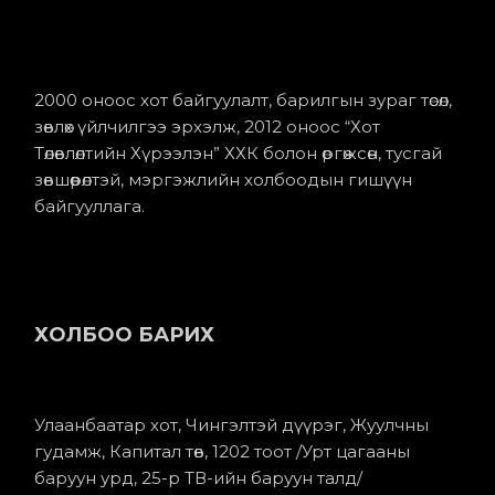
2000 оноос хот байгуулалт, барилгын зураг төсөл,
зөвлөх үйлчилгээ эрхэлж, 2012 оноос “Хот
Төлөвлөлтийн Хүрээлэн” ХХК болон өргөжсөн, тусгай
зөвшөөрөлтэй, мэргэжлийн холбоодын гишүүн
байгууллага.
ХОЛБОО БАРИХ
Улаанбаатар хот, Чингэлтэй дүүрэг, Жуулчны
гудамж, Капитал төв, 1202 тоот /Урт цагааны
баруун урд, 25-р ТВ-ийн баруун талд/