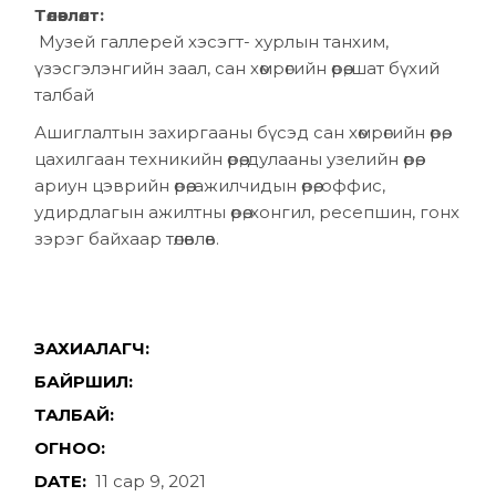
Төлөвлөлт:
Музей галлерей хэсэгт- хурлын танхим,
үзэсгэлэнгийн заал, сан хөмрөгийн өрөө, шат бүхий
талбай
Ашиглалтын захиргааны бүсэд сан хөмрөгийн өрөө,
цахилгаан техникийн өрөө, дулааны узелийн өрөө,
ариун цэврийн өрөө, ажилчидын өрөө, оффис,
удирдлагын ажилтны өрөө, хонгил, ресепшин, гонх
зэрэг байхаар төлөвлөв.
ЗАХИАЛАГЧ:
БАЙРШИЛ:
ТАЛБАЙ:
ОГНОО:
DATE:
11 сар 9, 2021