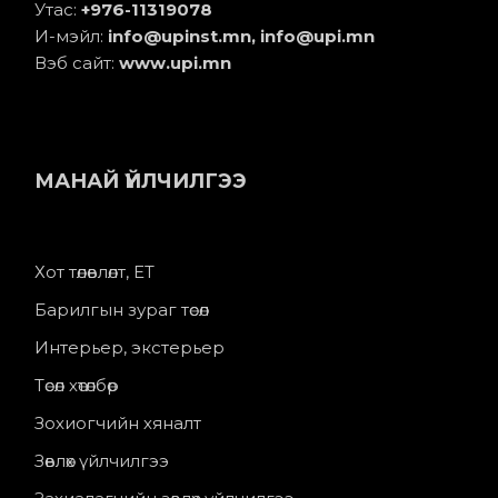
Утас:
+976-11
319078
И-мэйл:
info@upinst.mn
, info@upi.mn
Вэб сайт:
www.upi.mn
МАНАЙ ҮЙЛЧИЛГЭЭ
Хот төлөвлөлт, ЕТ
Барилгын зураг төсөл
Интерьер, экстерьер
Төсөл хөтөлбөр
Зохиогчийн хяналт
Зөвлөх үйлчилгээ