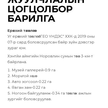
ЦОГЦОЛБОР
БАРИЛГА
Ерөнхий төлөвлөгөө:
Уг ерөнхий төлөвлөгөө “ГЕО ҮНДЭС” ХХК-д 2019 оны
07-р сард боловсруулсан байр зүйн дэвсгэр
зураг юм.
Хэнтйи аймгийн Норовлин сумын төвөөс 3-км-т
байрлана.
Музей галлерей-0.9 га
Морьтой хөшөө
Авто зогсоол-0.22 га
Явган зам-0.22 га
Ногоон байгууламж-0.34 га төлөвлөж ажлын
зургийг боловсруулав.