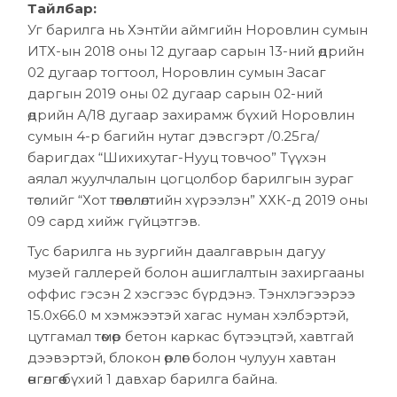
Тайлбар:
Уг барилга нь Хэнтйи аймгийн Норовлин сумын
ИТХ-ын 2018 оны 12 дугаар сарын 13-ний өдрийн
02 дугаар тогтоол, Норовлин сумын Засаг
даргын 2019 оны 02 дугаар сарын 02-ний
өдрийн А/18 дугаар захирамж бүхий Норовлин
сумын 4-р багийн нутаг дэвсгэрт /0.25га/
баригдах “Шихихутаг-Нууц товчоо” Түүхэн
аялал жуулчлалын цогцолбор барилгын зураг
төслийг “Хот төлөвлөлтийн хүрээлэн” ХХК-д 2019 оны
09 сард хийж гүйцэтгэв.
Тус барилга нь зургийн даалгаврын дагуу
музей галлерей болон ашиглалтын захиргааны
оффис гэсэн 2 хэсгээс бүрдэнэ. Тэнхлэгээрээ
15.0х66.0 м хэмжээтэй хагас нуман хэлбэртэй,
цутгамал төмөр бетон каркас бүтээцтэй, хавтгай
дээвэртэй, блокон өрлөг болон чулуун хавтан
өнгөлгөө бүхий 1 давхар барилга байна.