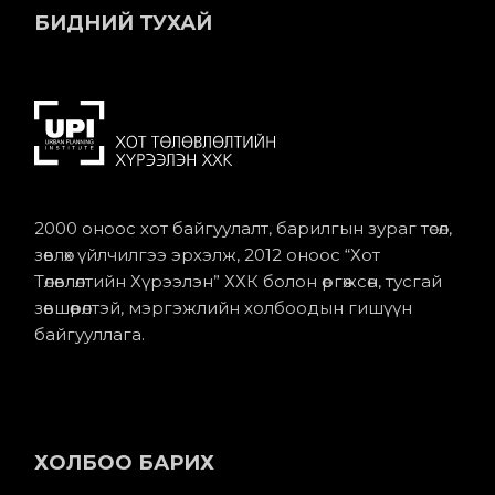
БИДНИЙ ТУХАЙ
2000 оноос хот байгуулалт, барилгын зураг төсөл,
зөвлөх үйлчилгээ эрхэлж, 2012 оноос “Хот
Төлөвлөлтийн Хүрээлэн” ХХК болон өргөжсөн, тусгай
зөвшөөрөлтэй, мэргэжлийн холбоодын гишүүн
байгууллага.
ХОЛБОО БАРИХ