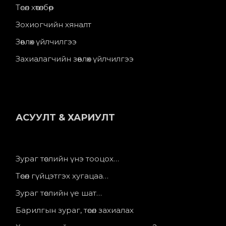
Төсөл хөтөлбөр
Зохиогчийн хяналт
Зөвлөх үйлчилгээ
Захиалагчийн зөвлөх үйлчилгээ
АСУУЛТ & ХАРИУЛТ
Зураг төслийн үнэ тооцох…
Төсөл гүйцэтгэх хугацаа…
Зураг төслийн үе шат…
Барилгын зураг, төсөл захиалах