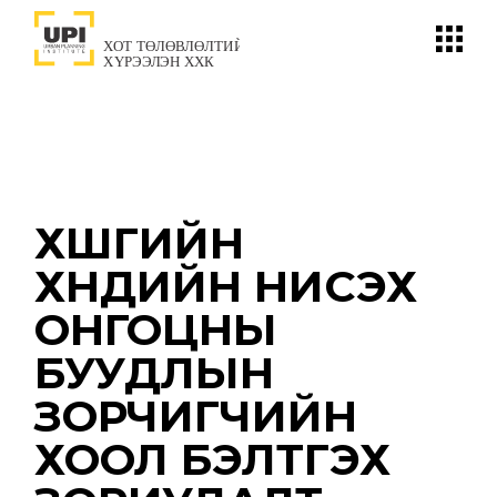
Skip
to
the
content
ХӨШГИЙН
ХӨНДИЙН НИСЭХ
ОНГОЦНЫ
БУУДЛЫН
ЗОРЧИГЧИЙН
ХООЛ БЭЛТГЭХ