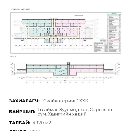
ЗАХИАЛАГЧ:
“Скайкатеринг” ХХК
Төв аймаг Зуунмод хот, Сэргэлэн
БАЙРШИЛ:
сум. Хөшигтийн хөндий
ТАЛБАЙ:
4920 м2