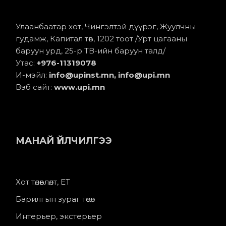
Улаанбаатар хот, Чингэлтэй дүүрэг, Жуулчны
гудамж, Капитал төв, 1202 тоот /Урт цагааны
баруун урд, 25-р ТВ-ийн баруун талд/
Утас:
+976-11
319078
И-мэйл:
info@upinst.mn
, info@upi.mn
Вэб сайт:
www.upi.mn
МАНАЙ ҮЙЛЧИЛГЭЭ
Хот төлөвлөлт, ЕТ
Барилгын зураг төсөл
Интерьер, экстерьер