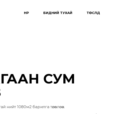
НҮҮР
БИДНИЙ ТУХАЙ
ТӨСЛҮҮД
ГААН СУМ
В
й нийт 1080м2 барилга төлөвлөсөн.