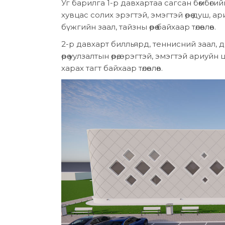
Уг барилга 1-р давхартаа сагсан бөмбөги
хувцас солих эрэгтэй, эмэгтэй өрөө душ, ариун
бүжгийн заал, тайзны өрөө байхаар төлөвлөв.
2-р давхарт билльярд, теннисний заал, д
өрөө уулзалтын өрөө, эрэгтэй, эмэгтэй ариуйн 
харах тагт байхаар төлөвлөв.