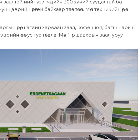
йн заалтай нийт үзэгчдийн 300 хүний суудалтай ба
 цэврийн өрөөтэй байхаар төлөвлөсөн. Мөн техникийн өрөө,
аргын өрөө, шагайн харваан заал, кофе шоп, багш нарын
цэврийн өрөө тус тус төлөвлөв. Мөн 1-р давхрын заал уруу