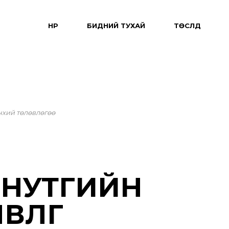
НҮҮР
БИДНИЙ ТУХАЙ
ТӨСЛҮҮД
нхий төлөвлөгөө
 НУТГИЙН
ЛӨГӨӨ