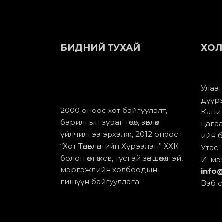
БИДНИЙ ТУХАЙ
ХОЛ
Улаан
дүүр
2000 оноос хот байгуулалт,
Капит
барилгын зураг төсөл, зөвлөх
цагаа
үйлчилгээ эрхэлж, 2012 оноос
ийн б
“Хот Төлөвлөлтийн Хүрээлэн” ХХК
Утас:
болон өргөжсөн, тусгай зөвшөөрөлтэй,
И-мэ
мэргэжлийн холбоодын
info
гишүүн байгууллага.
Вэб с