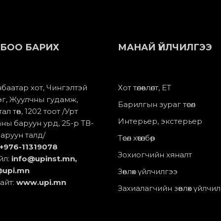
БОО БАРИХ
МАНАЙ ҮЙЛЧИЛГЭЭ
баатар хот, Чингэлтэй
Хот төлөвлөлт, ЕТ
эг, Жуулчны гудамж,
Барилгын зураг төсөл
ал төв, 1202 тоот /Урт
Интерьер, экстерьер
ны баруун урд, 25-р ТВ-
аруун талд/
Төсөл хөтөлбөр
+976-11
319078
Зохиогчийн хяналт
йл:
info@upinst.mn
,
@upi.mn
Зөвлөх үйлчилгээ
айт:
www.upi.mn
Захиалагчийн зөвлөх үйлчи