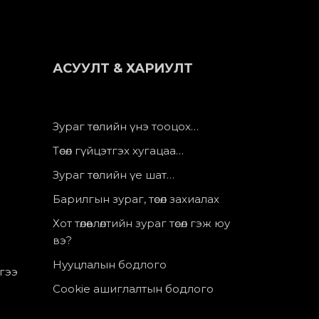
АСУУЛТ & ХАРИУЛТ
Зураг төслийн үнэ тооцох…
Төсөл гүйцэтгэх хугацаа…
Зураг төслийн үе шат…
Барилгын зураг, төсөл захиалах
Хот төлөвлөлтийн зураг төсөл гэж юу
вэ?
Нууцлалын бодлого
лгээ
Cookie ашиглалтын бодлого