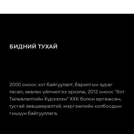
БИДНИЙ ТУХАЙ
2000 оноос хот байгуулалт, барилгын зураг
төсөл, зөвлөх үйлчилгээ эрхэлж, 2012 оноос “Хот
Төлөвлөлтийн Хүрээлэн” ХХК болон өргөжсөн,
тусгай зөвшөөрөлтэй, мэргэжлийн холбоодын
гишүүн байгууллага.