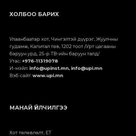
ХОЛБОО БАРИХ
Улаанбаатар хот, Чингэлтэй дүүрэг, Жуулчны
гудамж, Капитал төв, 1202 тоот /Урт цагааны
баруун урд, 25-р ТВ-ийн баруун талд/
Утас:
+976-11
319078
И-мэйл:
info@upinst.mn
, info@upi.mn
Вэб сайт:
www.upi.mn
МАНАЙ ҮЙЛЧИЛГЭЭ
Хот төлөвлөлт, ЕТ