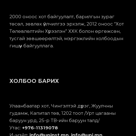
2000 оноос хот байгуулалт, барилгын зураг
төсөл, зөвлөх үйлчилгээ эрхэлж, 2012 оноос “Хот
Төлөвлөлтийн Хүрээлэн” ХХК болон өргөжсөн,
тусгай зөвшөөрөлтэй, мэргэжлийн холбоодын
гишүүн байгууллага.
ХОЛБОО БАРИХ
Улаанбаатар хот, Чингэлтэй дүүрэг, Жуулчны
гудамж, Капитал төв, 1202 тоот /Урт цагааны
баруун урд, 25-р ТВ-ийн баруун талд/
Утас:
+976-11
319078
И-мэйл:
info@upinst.mn
, info@upi.mn