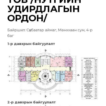
УДИРДЛАГЫН
ОРДОН/
Байршил: Сүхбаатар аймаг, Мөнххаан сум, 4-р
баг
1-р давхрын байгуулалт
2-р давхрын байгуулалт