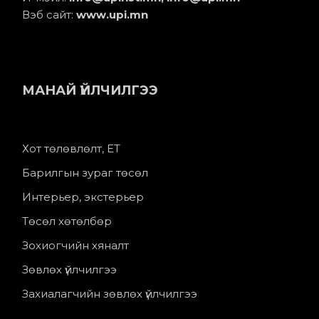
Вэб сайт:
www.upi.mn
МАНАЙ ҮЙЛЧИЛГЭЭ
Хот төлөвлөлт, ЕТ
Барилгын зураг төсөл
Интерьер, экстерьер
Төсөл хөтөлбөр
Зохиогчийн хяналт
Зөвлөх үйлчилгээ
Захиалагчийн зөвлөх үйлчилгээ