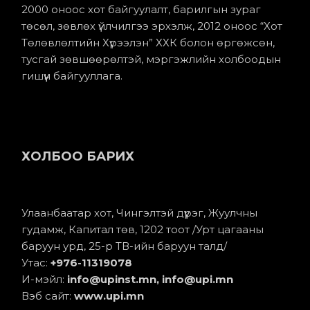
2000 оноос хот байгуулалт, барилгын зураг
төсөл, зөвлөх үйлчилгээ эрхэлж, 2012 оноос “Хот
Төлөвлөлтийн Хүрээлэн” ХХК болон өргөжсөн,
тусгай зөвшөөрөлтэй, мэргэжлийн холбоодын
гишүүн байгууллага.
ХОЛБОО БАРИХ
Улаанбаатар хот, Чингэлтэй дүүрэг, Жуулчны
гудамж, Капитал төв, 1202 тоот /Урт цагааны
баруун урд, 25-р ТВ-ийн баруун талд/
Утас:
+976-11
319078
И-мэйл:
info@upinst.mn
, info@upi.mn
Вэб сайт:
www.upi.mn