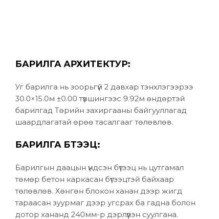
БАРИЛГА АРХИТЕКТУР:
Уг барилга нь зоорьгүй 2 давхар тэнхлэгээрээ
30.0×15.0м ±0.00 түвшингээс 9.92м өндөртэй
барилгад Төрийн захиргааны байгууллагад
шаардлагатай өрөө тасалгааг төлөвлөв.
БАРИЛГА БҮТЭЭЦ:
Барилгын даацын үндсэн бүтээц нь цутгамал
төмөр бетон каркасан бүтээцтэй байхаар
төлөвлөв. Хөнгөн блокон ханан дээр жигд
тараасан зуурмаг дээр угсрах ба гадна болон
дотор хананд 240мм-р дэрлүүлэн суулгана.