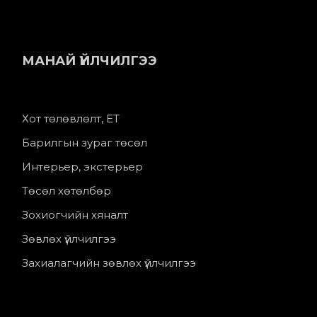
МАНАЙ ҮЙЛЧИЛГЭЭ
Хот төлөвлөлт, ЕТ
Барилгын зураг төсөл
Интерьер, экстерьер
Төсөл хөтөлбөр
Зохиогчийн хяналт
Зөвлөх үйлчилгээ
Захиалагчийн зөвлөх үйлчилгээ