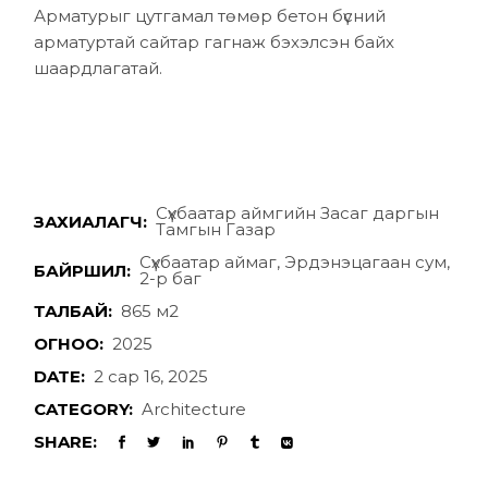
Арматурыг цутгамал төмөр бетон бүсний
арматуртай сайтар гагнаж бэхэлсэн байх
шаардлагатай.
Сүхбаатар аймгийн Засаг даргын
ЗАХИАЛАГЧ:
Тамгын Газар
Сүхбаатар аймаг, Эрдэнэцагаан сум,
БАЙРШИЛ:
2-р баг
ТАЛБАЙ:
865 м2
ОГНОО:
2025
DATE:
2 сар 16, 2025
CATEGORY:
Architecture
SHARE: