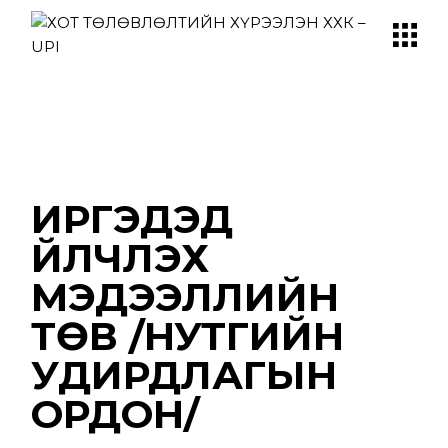
Skip
to
the
content
ИРГЭДЭД
ҮЙЛЧЛЭХ
МЭДЭЭЛЛИЙН
ТӨВ /НУТГИЙН
УДИРДЛАГЫН
ОРДОН/