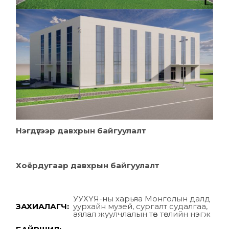
Нэгдүгээр давхрын байгуулалт
Хоёрдугаар давхрын байгуулалт
УУХҮЯ-ны харьяа Монголын далд
ЗАХИАЛАГЧ:
уурхайн музей, сургалт судалгаа,
аялал жуулчлалын төв төслийн нэгж