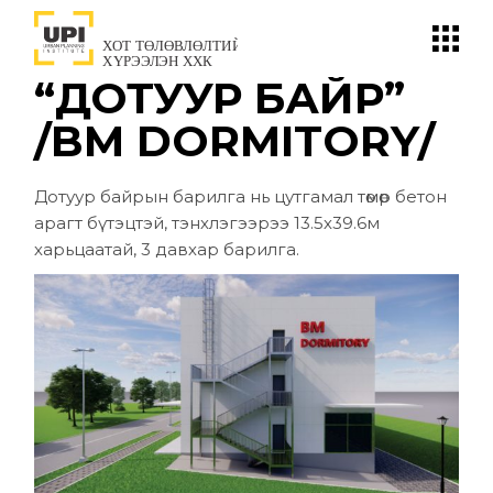
Skip
to
the
content
“ДОТУУР БАЙР”
/BM DORMITORY/
Дотуур байрын барилга нь цутгамал төмөр бетон
арагт бүтэцтэй, тэнхлэгээрээ 13.5х39.6м
харьцаатай, 3 давхар барилга.