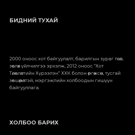
БИДНИЙ ТУХАЙ
2000 оноос хот байгуулалт, барилгын зураг төсөл,
зөвлөх үйлчилгээ эрхэлж, 2012 оноос “Хот
Төлөвлөлтийн Хүрээлэн” ХХК болон өргөжсөн, тусгай
зөвшөөрөлтэй, мэргэжлийн холбоодын гишүүн
байгууллага.
ХОЛБОО БАРИХ