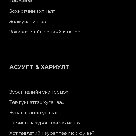
Төсөл хөтөлбөр
Зохиогчийн хяналт
Зөвлөх үйлчилгээ
Захиалагчийн зөвлөх үйлчилгээ
АСУУЛТ & ХАРИУЛТ
Зураг төслийн үнэ тооцох…
Төсөл гүйцэтгэх хугацаа…
Зураг төслийн үе шат…
Барилгын зураг, төсөл захиалах
Хот төлөвлөлтийн зураг төсөл гэж юу вэ?