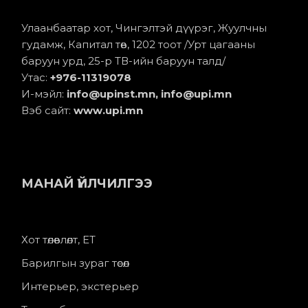
Улаанбаатар хот, Чингэлтэй дүүрэг, Жуулчны
гудамж, Капитал төв, 1202 тоот /Урт цагааны
баруун урд, 25-р ТВ-ийн баруун талд/
Утас:
+976-11
319078
И-мэйл:
info@upinst.mn
, info@upi.mn
Вэб сайт:
www.upi.mn
МАНАЙ ҮЙЛЧИЛГЭЭ
Хот төлөвлөлт, ЕТ
Барилгын зураг төсөл
Интерьер, экстерьер