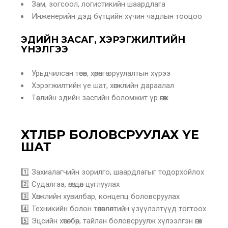
Зам, зогсоол, логистикийн шаардлага
Инженерийн дэд бүтцийн хүчин чадлын тооцоо
ЭДИЙН ЗАСАГ, ХЭРЭГЖИЛТИЙН
ҮНЭЛГЭЭ
Урьдчилсан төсөв, хөрөнгө оруулалтын хүрээ
Хэрэгжилтийн үе шат, хөгжлийн дараалал
Төслийн эдийн засгийн боломжит үр өгөөж
ХӨТӨЛБӨР БОЛОВСРУУЛАХ ҮЕ
ШАТ
1️⃣ Захиалагчийн зорилго, шаардлагыг тодорхойлох
2️⃣ Судалгаа, өгөгдөл цуглуулах
3️⃣ Хөгжлийн хувилбар, концепц боловсруулах
4️⃣ Техникийн болон төлөвлөлтийн үзүүлэлтүүд тогтоох
5️⃣ Эцсийн хөтөлбөр, тайлан боловсруулж хүлээлгэн өгөх