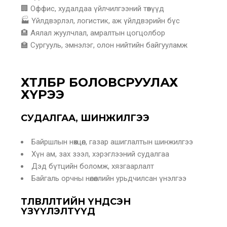
🏢 Оффис, худалдаа үйлчилгээний төвүүд
🏭 Үйлдвэрлэл, логистик, аж үйлдвэрийн бүс
🏨 Аялал жуулчлал, амралтын цогцолбор
🏫 Сургууль, эмнэлэг, олон нийтийн байгууламж
ХӨТӨЛБӨР БОЛОВСРУУЛАХ
ХҮРЭЭ
СУДАЛГАА, ШИНЖИЛГЭЭ
Байршлын нөхцөл, газар ашиглалтын шинжилгээ
Хүн ам, зах зээл, хэрэглээний судалгаа
Дэд бүтцийн боломж, хязгаарлалт
Байгаль орчны нөлөөллийн урьдчилсан үнэлгээ
ТӨЛӨВЛӨЛТИЙН ҮНДСЭН
ҮЗҮҮЛЭЛТҮҮД