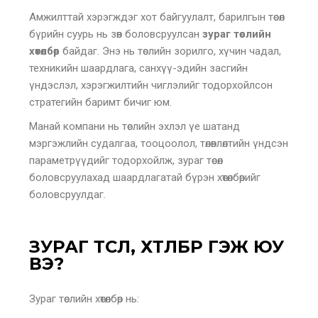
Амжилттай хэрэгждэг хот байгуулалт, барилгын төсөл
бүрийн суурь нь зөв боловсруулсан
зураг төслийн
хөтөлбөр
байдаг. Энэ нь төслийн зорилго, хүчин чадал,
техникийн шаардлага, санхүү-эдийн засгийн
үндэслэл, хэрэгжилтийн чиглэлийг тодорхойлсон
стратегийн баримт бичиг юм.
Манай компани нь төслийн эхлэл үе шатанд
мэргэжлийн судалгаа, тооцоолол, төлөвлөлтийн үндсэн
параметрүүдийг тодорхойлж, зураг төсөл
боловсруулахад шаардлагатай бүрэн хөтөлбөрийг
боловсруулдаг.
ЗУРАГ ТӨСӨЛ, ХӨТӨЛБӨР ГЭЖ ЮУ
ВЭ?
Зураг төслийн хөтөлбөр нь: