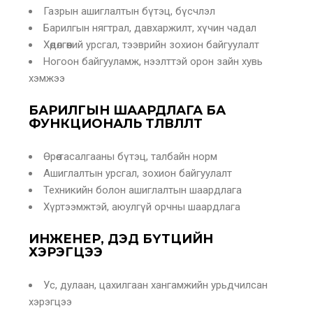
Газрын ашиглалтын бүтэц, бүсчлэл
Барилгын нягтрал, давхаржилт, хүчин чадал
Хөдөлгөөний урсгал, тээврийн зохион байгуулалт
Ногоон байгууламж, нээлттэй орон зайн хувь
хэмжээ
БАРИЛГЫН ШААРДЛАГА БА
ФУНКЦИОНАЛЬ ТӨЛӨВЛӨЛТ
Өрөө тасалгааны бүтэц, талбайн норм
Ашиглалтын урсгал, зохион байгуулалт
Техникийн болон ашиглалтын шаардлага
Хүртээмжтэй, аюулгүй орчны шаардлага
ИНЖЕНЕР, ДЭД БҮТЦИЙН
ХЭРЭГЦЭЭ
Ус, дулаан, цахилгаан хангамжийн урьдчилсан
хэрэгцээ