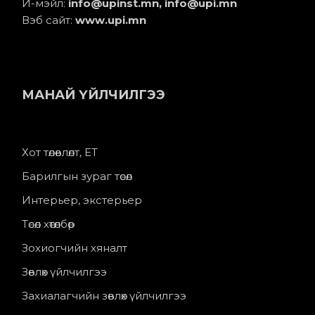
И-мэйл:
info@upinst.mn
, info@upi.mn
Вэб сайт:
www.upi.mn
МАНАЙ ҮЙЛЧИЛГЭЭ
Хот төлөвлөлт, ЕТ
Барилгын зураг төсөл
Интерьер, экстерьер
Төсөл хөтөлбөр
Зохиогчийн хяналт
Зөвлөх үйлчилгээ
Захиалагчийн зөвлөх үйлчилгээ