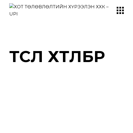
ТӨСӨЛ ХӨТӨЛБӨР