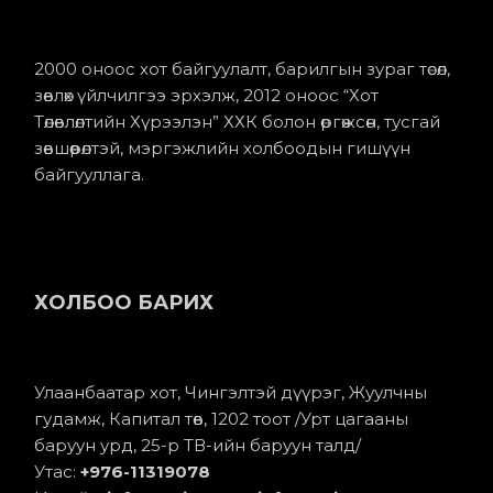
2000 оноос хот байгуулалт, барилгын зураг төсөл,
зөвлөх үйлчилгээ эрхэлж, 2012 оноос “Хот
Төлөвлөлтийн Хүрээлэн” ХХК болон өргөжсөн, тусгай
зөвшөөрөлтэй, мэргэжлийн холбоодын гишүүн
байгууллага.
ХОЛБОО БАРИХ
Улаанбаатар хот, Чингэлтэй дүүрэг, Жуулчны
гудамж, Капитал төв, 1202 тоот /Урт цагааны
баруун урд, 25-р ТВ-ийн баруун талд/
Утас:
+976-11
319078