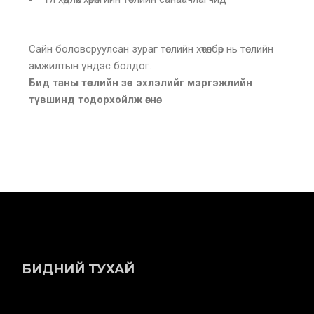
Сайн боловсруулсан зураг төслийн хөтөлбөр нь төслийн
амжилтын үндэс болдог.
Бид таны төслийн зөв эхлэлийг мэргэжлийн
түвшинд тодорхойлж өгнө.
БИДНИЙ ТУХАЙ