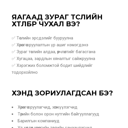
ЯАГААД ЗУРАГ ТӨСЛИЙН
ХӨТӨЛБӨР ЧУХАЛ ВЭ?
✅ Төслийн эрсдэлийг бууруулна
✅ Хөрөнгө оруулалтын үр ашиг нэмэгдэнэ
✅ Зураг төслийн алдаа, өөрчлөлтийг багасгана
✅ Хугацаа, зардлын хяналтыг сайжруулна
✅ Хэрэгжих боломжтой бодит шийдлийг
тодорхойлно
ХЭНД ЗОРИУЛАГДСАН БЭ?
Хөрөнгө оруулагчид, хөгжүүлэгчид
Төрийн болон орон нутгийн байгууллагууд
Барилгын компаниуд
Үл хөдлөх хөрөнгийн төслийн санаачлагчид