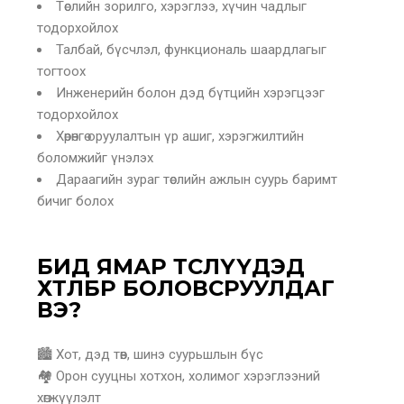
Төслийн зорилго, хэрэглээ, хүчин чадлыг
тодорхойлох
Талбай, бүсчлэл, функциональ шаардлагыг
тогтоох
Инженерийн болон дэд бүтцийн хэрэгцээг
тодорхойлох
Хөрөнгө оруулалтын үр ашиг, хэрэгжилтийн
боломжийг үнэлэх
Дараагийн зураг төслийн ажлын суурь баримт
бичиг болох
БИД ЯМАР ТӨСЛҮҮДЭД
ХӨТӨЛБӨР БОЛОВСРУУЛДАГ
ВЭ?
🏙 Хот, дэд төв, шинэ суурьшлын бүс
🏘 Орон сууцны хотхон, холимог хэрэглээний
хөгжүүлэлт