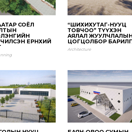
ААТАР СОЁЛ
“ШИХИХУТАГ-НУУЦ
ЛТЫН
ТОВЧОО” ТҮҮХЭН
ЭЛЭНГИЙН
АЯЛАЛ ЖУУЛЧЛАЛЫ
ЧИЛСЭН ЕРӨНХИЙ
ЦОГЦОЛБОР БАРИЛГ
Ө
Architecture
anning