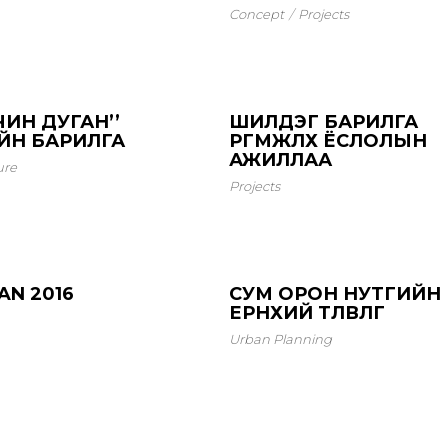
Concept
Projects
ЧИН ДУГАН’’
ШИЛДЭГ БАРИЛГА
ЙН БАРИЛГА
ӨРГӨМЖЛӨХ ЁСЛОЛЫН
АЖИЛЛАА
ure
Projects
AN 2016
СУМ ОРОН НУТГИЙН
ЕРӨНХИЙ ТӨЛӨВЛӨГӨӨ
Urban Planning