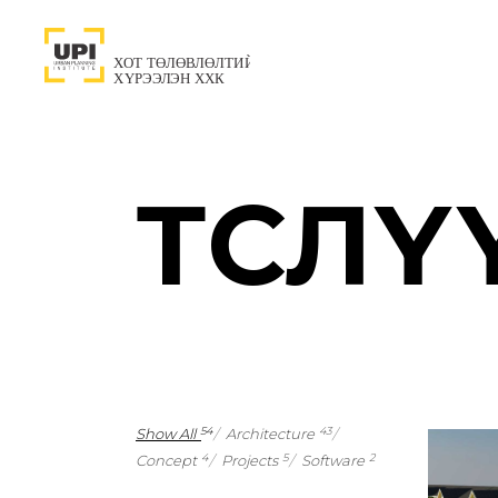
ТӨСЛҮ
Show All
Architecture
54
43
Concept
Projects
Software
4
5
2