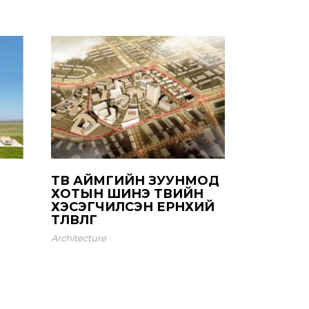
ТӨВ АЙМГИЙН ЗУУНМОД
ХОТЫН ШИНЭ ТӨВИЙН
ХЭСЭГЧИЛСЭН ЕРӨНХИЙ
ТӨЛӨВЛӨГӨӨ
Architecture