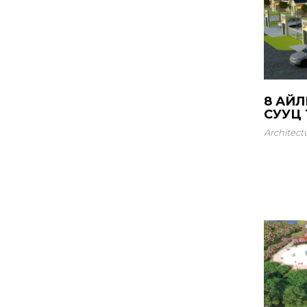
8 АЙ
СУУЦ Т
Architect