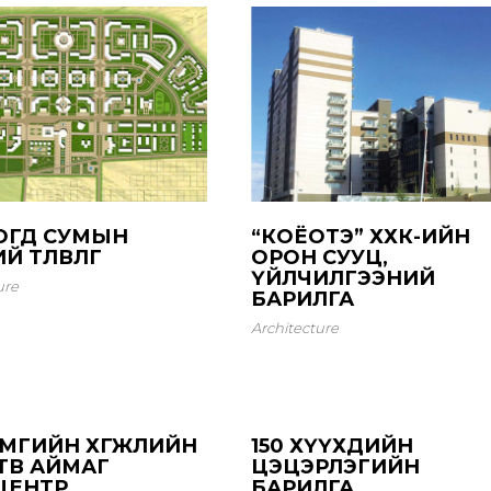
ОГД СУМЫН
“КОЁОТЭ” ХХК-ИЙН
 ТӨЛӨВЛӨГӨӨ
ОРОН СУУЦ,
ҮЙЛЧИЛГЭЭНИЙ
ure
БАРИЛГА
Architecture
ЙМГИЙН ХӨГЖЛИЙН
150 ХҮҮХДИЙН
ТӨВ АЙМАГ
ЦЭЦЭРЛЭГИЙН
ЦЕНТР
БАРИЛГА