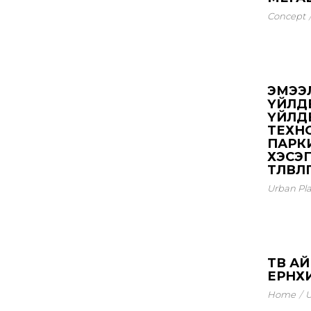
Concept
ЭМЭЭЛ
ҮЙЛД
ҮЙЛД
ТЕХН
ПАРК
ХЭСЭГ
ТӨЛӨВЛӨГӨ
Urban Pl
ТӨВ А
ЕРӨНХИЙ
Home
U