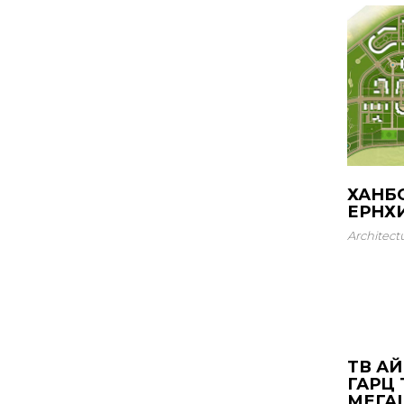
ХАНБ
ЕРӨНХИЙ
Architect
ТӨВ А
ГАРЦ 
МЕГА