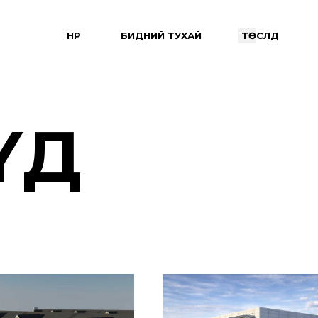
НҮҮР
БИДНИЙ ТУХАЙ
ТӨСЛҮҮД
ҮД