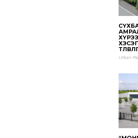
СҮХБ
АМРА
ХҮРЭ
ХЭСЭГ
ТӨЛӨВЛӨГӨ
Urban Pl