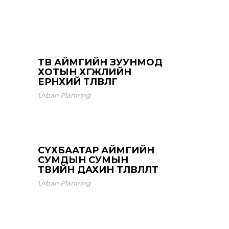
ТӨВ АЙМГИЙН ЗУУНМОД
ХОТЫН ХӨГЖЛИЙН
ЕРӨНХИЙ ТӨЛӨВЛӨГӨӨ
Urban Planning
СҮХБААТАР АЙМГИЙН
СУМДЫН СУМЫН
ТӨВИЙН ДАХИН ТӨЛӨВЛӨЛТ
Urban Planning