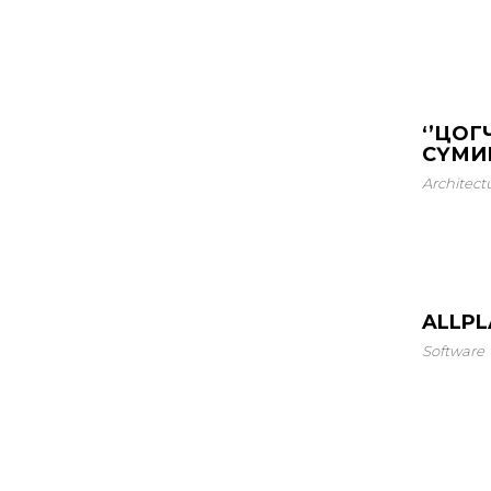
‘’ЦОГ
СҮМИ
Architect
ALLPL
Software