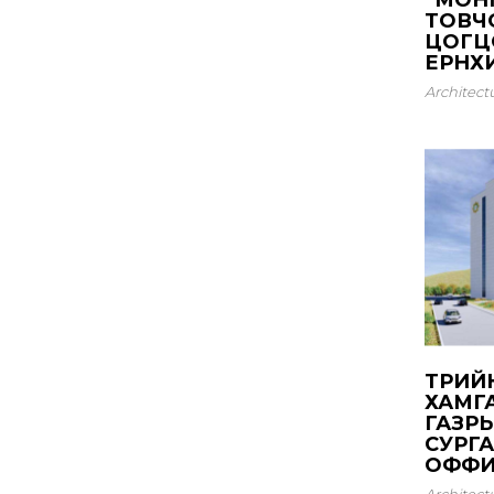
“МОН
ТОВЧ
ЦОГЦ
ЕРӨНХИЙ
Architect
TӨРИЙ
ХАМГ
ГАЗР
СУРГА
ОФФИ
Architect