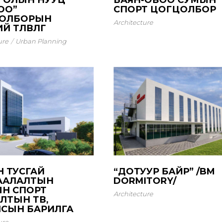
ГОЛЫН НУУЦ
БАЯН-ОВОО СУМЫН
ОО”
СПОРТ ЦОГЦОЛБОР
ОЛБОРЫН
Architecture
 ТӨЛӨВЛӨГӨӨ
ure
Urban Planning
Н ТУСГАЙ
“ДОТУУР БАЙР” /BM
ААЛАЛТЫН
DORMITORY/
ЫН СПОРТ
Architecture
ЛТЫН ТӨВ,
СЫН БАРИЛГА
ure