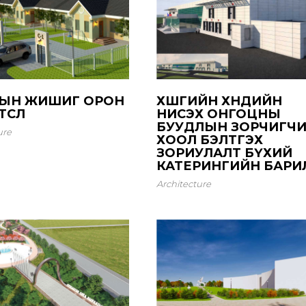
ЛЫН ЖИШИГ ОРОН
ХӨШГИЙН ХӨНДИЙН
ӨСӨЛ
НИСЭХ ОНГОЦНЫ
БУУДЛЫН ЗОРЧИГЧ
ure
ХООЛ БЭЛТГЭХ
ЗОРИУЛАЛТ БҮХИЙ
КАТЕРИНГИЙН БАРИ
Architecture