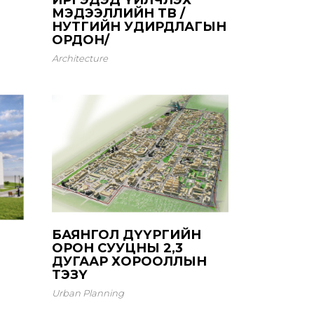
ИРГЭДЭД ҮЙЛЧЛЭХ
МЭДЭЭЛЛИЙН ТӨВ /
НУТГИЙН УДИРДЛАГЫН
ОРДОН/
Architecture
БАЯНГОЛ ДҮҮРГИЙН
ОРОН СУУЦНЫ 2,3
ДУГААР ХОРООЛЛЫН
ТЭЗҮ
Urban Planning