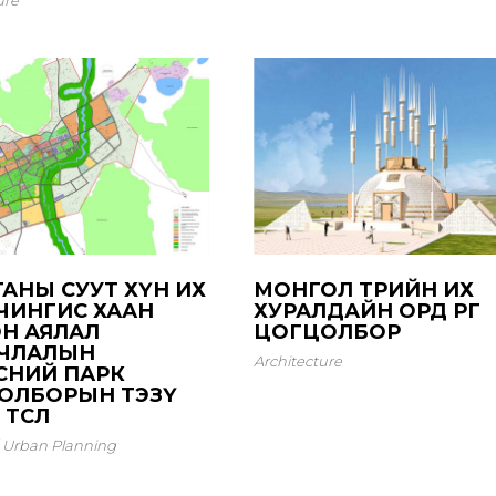
АНЫ СУУТ ХҮН ИХ
МОНГОЛ ТӨРИЙН ИХ
 ЧИНГИС ХААН
ХУРАЛДАЙН ОРД ӨРГӨӨ
ЭН АЯЛАЛ
ЦОГЦОЛБОР
ЧЛАЛЫН
Architecture
СНИЙ ПАРК
ОЛБОРЫН ТЭЗҮ
ТӨСӨЛ
Urban Planning