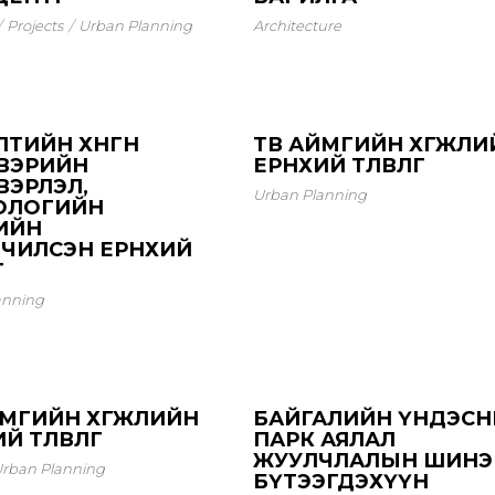
Projects
Urban Planning
Architecture
ТИЙН ХӨНГӨН
ТӨВ АЙМГИЙН ХӨГЖЛ
ВЭРИЙН
ЕРӨНХИЙ ТӨЛӨВЛӨГӨӨ
ВЭРЛЭЛ,
Urban Planning
ОЛОГИЙН
ИЙН
ЧИЛСЭН ЕРӨНХИЙ
Ө
anning
ЙМГИЙН ХӨГЖЛИЙН
БАЙГАЛИЙН ҮНДЭСН
 ТӨЛӨВЛӨГӨӨ
ПАРК АЯЛАЛ
ЖУУЛЧЛАЛЫН ШИНЭ
rban Planning
БҮТЭЭГДЭХҮҮН