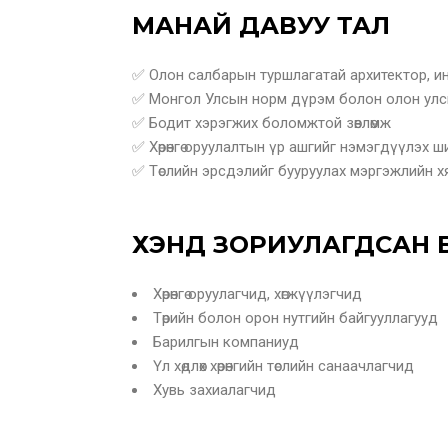
МАНАЙ ДАВУУ ТАЛ
✅ Олон салбарын туршлагатай архитектор, 
✅ Монгол Улсын норм дүрэм болон олон улс
✅ Бодит хэрэгжих боломжтой зөвлөмж
✅ Хөрөнгө оруулалтын үр ашгийг нэмэгдүүлэх 
✅ Төслийн эрсдэлийг бууруулах мэргэжлийн х
ХЭНД ЗОРИУЛАГДСАН 
Хөрөнгө оруулагчид, хөгжүүлэгчид
Төрийн болон орон нутгийн байгууллагууд
Барилгын компаниуд
Үл хөдлөх хөрөнгийн төслийн санаачлагчид
Хувь захиалагчид