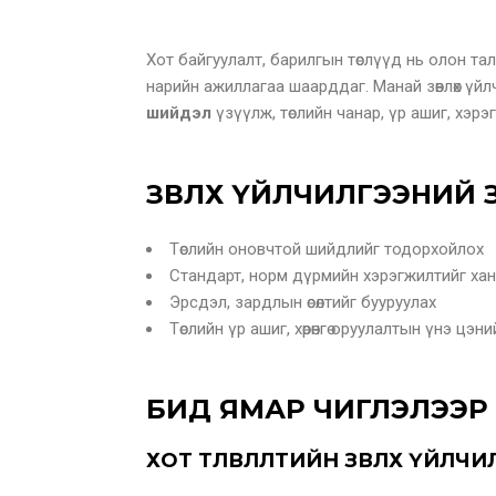
Хот байгуулалт, барилгын төслүүд нь олон та
нарийн ажиллагаа шаарддаг. Манай зөвлөх үйл
шийдэл
үзүүлж, төслийн чанар, үр ашиг, хэр
ЗӨВЛӨХ ҮЙЛЧИЛГЭЭНИЙ
Төслийн оновчтой шийдлийг тодорхойлох
Стандарт, норм дүрмийн хэрэгжилтийг хан
Эрсдэл, зардлын өсөлтийг бууруулах
Төслийн үр ашиг, хөрөнгө оруулалтын үнэ цэ
БИД ЯМАР ЧИГЛЭЛЭЭР ЗӨ
ХОТ ТӨЛӨВЛӨЛТИЙН ЗӨВЛӨХ ҮЙЛЧ