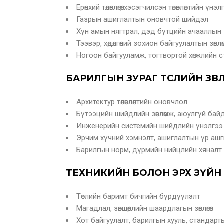
Ерөнхий төлөвлөгөө, хэсэгчилсэн төлөвлөлтийн үнэл
Газрын ашиглалтын оновчтой шийдэл
Хүн амын нягтрал, дэд бүтцийн ачааллын з
Тээвэр, хөдөлгөөний зохион байгуулалтын зөвл
Ногоон байгууламж, тогтвортой хөгжлийн с
БАРИЛГЫН ЗУРАГ ТӨСЛИЙН ЗӨВ
Архитектур төлөвлөлтийн оновчлол
Бүтээцийн шийдлийн зөвлөмж, аюулгүй бай
Инженерийн системийн шийдлийн үнэлгээ
Эрчим хүчний хэмнэлт, ашиглалтын үр ашги
Барилгын норм, дүрмийн нийцлийн хяналт
ТЕХНИКИЙН БОЛОН ЭРХ ЗҮЙН З
Төслийн баримт бичгийн бүрдүүлэлт
Магадлал, зөвшөөрлийн шаардлагын зөвлөгөө
Хот байгуулалт, барилгын хууль, стандарты