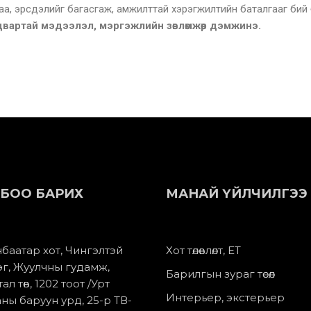
лдаа, эрсдэлийг багасгаж, амжилттай хэрэгжилтийн баталгааг бий
вартай мэдээлэл, мэргэжлийн зөвлөмжөөр дэмжинэ.
БОО БАРИХ
МАНАЙ ҮЙЛЧИЛГЭЭ
баатар хот, Чингэлтэй
Хот төлөвлөлт, ЕТ
эг, Жуулчны гудамж,
Барилгын зураг төсөл
ал төв, 1202 тоот /Урт
Интерьер, экстерьер
ны баруун урд, 25-р ТВ-