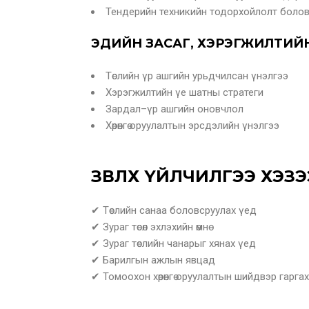
Тендерийн техникийн тодорхойлолт боловсру
ЭДИЙН ЗАСАГ, ХЭРЭГЖИЛТИЙН
Төслийн үр ашгийн урьдчилсан үнэлгээ
Хэрэгжилтийн үе шатны стратеги
Зардал–үр ашгийн оновчлол
Хөрөнгө оруулалтын эрсдэлийн үнэлгээ
ЗӨВЛӨХ ҮЙЛЧИЛГЭЭ ХЭЗ
✔ Төслийн санаа боловсруулах үед
✔ Зураг төсөл эхлэхийн өмнө
✔ Зураг төслийн чанарыг хянах үед
✔ Барилгын ажлын явцад
✔ Томоохон хөрөнгө оруулалтын шийдвэр гарга