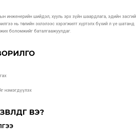
лын инженерийн шийдэл, хууль эрх зүйн шаардлага, эдийн засгийн
чилгээ нь төслийн эхлэлээс хэрэгжилт хүртэлх бүхий л үе шатанд
эгжих боломжийг баталгаажуулдаг.
 ЗОРИЛГО
гах
нийг нэмэгдүүлэх
ВЛӨДӨГ ВЭ?
ИЛГЭЭ