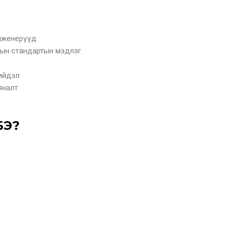
инженерүүд
ын стандартын мэдлэг
шийдэл
яналт
БЭ?