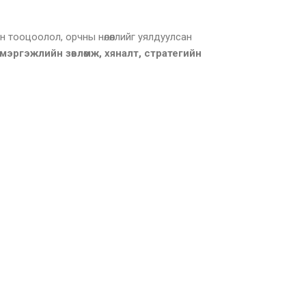
 тооцоолол, орчны нөлөөллийг уялдуулсан
мэргэжлийн зөвлөмж, хяналт, стратегийн