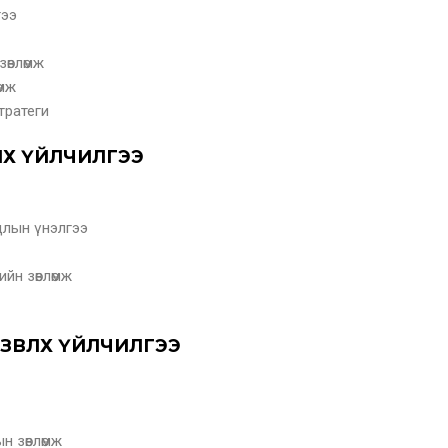
гээ
өвлөмж
өмж
тратеги
ЛӨХ ҮЙЛЧИЛГЭЭ
длын үнэлгээ
йн зөвлөмж
ӨВЛӨХ ҮЙЛЧИЛГЭЭ
н зөвлөмж