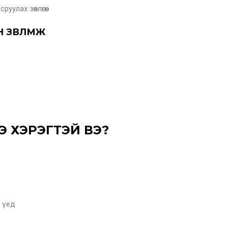
улах зөвлөгөө
 ЗӨВЛӨМЖ
ЭЭ ХЭРЭГТЭЙ ВЭ?
х үед