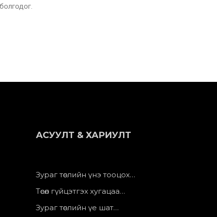
 болгодог.
АСУУЛТ & ХАРИУЛТ
Зураг төслийн үнэ тооцох…
Төсөл гүйцэтгэх хугацаа…
Зураг төслийн үе шат…