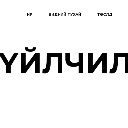
НҮҮР
БИДНИЙ ТУХАЙ
ТӨСЛҮҮД
Х ҮЙЛЧИ