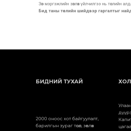
Зөв мэргэжлийн зөвлөх үйлчилгээ нь төслийн а
Бид таны төслийн шийдвэр гаргалтыг найд
БИДНИЙ ТУХАЙ
ХОЛ
Улаан
дүүр
2000 оноос хот байгуулалт,
Капит
барилгын зураг төсөл, зөвлөх
цагаа