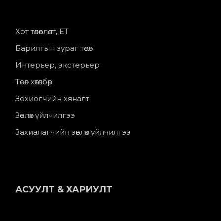
Хот төлөвлөлт, ЕТ
Барилгын зураг төсөл
Интерьер, экстерьер
Төсөл хөтөлбөр
Зохиогчийн хяналт
Зөвлөх үйлчилгээ
Захиалагчийн зөвлөх үйлчилгээ
АСУУЛТ & ХАРИУЛТ