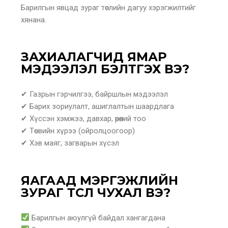
Барилгын явцад зураг төслийн дагуу хэрэгжилтийг
хянана.
ЗАХИАЛАГЧИД ЯМАР
МЭДЭЭЛЭЛ БЭЛТГЭХ ВЭ?
✔ Газрын гэрчилгээ, байршлын мэдээлэл
✔ Барих зориулалт, ашиглалтын шаардлага
✔ Хүссэн хэмжээ, давхар, өрөөний тоо
✔ Төсвийн хүрээ (ойролцоогоор)
✔ Хэв маяг, загварын хүсэл
ЯАГААД МЭРГЭЖЛИЙН
ЗУРАГ ТӨСӨЛ ЧУХАЛ ВЭ?
Барилгын аюулгүй байдал хангагдана