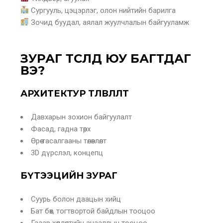
Сургууль, цэцэрлэг, олон нийтийн барилга
Зочид буудал, аялал жуулчлалын байгууламж
ЗУРАГ ТӨСӨЛД ЮУ БАГТДАГ
ВЭ?
АРХИТЕКТУР ТӨЛӨВЛӨЛТ
Давхарын зохион байгуулалт
Фасад, гадна төрх
Өрөө тасалгааны төлөвлөлт
3D дүрслэл, концепц
БҮТЭЭЦИЙН ЗУРАГ
Суурь болон даацын хийц
Бат бөх, тогтвортой байдлын тооцоо