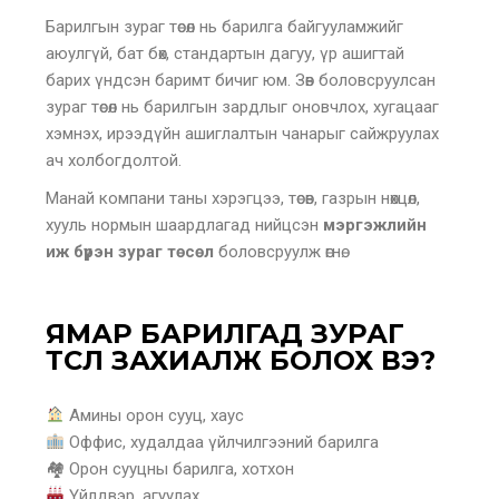
Барилгын зураг төсөл нь барилга байгууламжийг
аюулгүй, бат бөх, стандартын дагуу, үр ашигтай
барих үндсэн баримт бичиг юм. Зөв боловсруулсан
зураг төсөл нь барилгын зардлыг оновчлох, хугацааг
хэмнэх, ирээдүйн ашиглалтын чанарыг сайжруулах
ач холбогдолтой.
Манай компани таны хэрэгцээ, төсөв, газрын нөхцөл,
хууль нормын шаардлагад нийцсэн
мэргэжлийн
иж бүрэн зураг төсөл
боловсруулж өгнө.
ЯМАР БАРИЛГАД ЗУРАГ
ТӨСӨЛ ЗАХИАЛЖ БОЛОХ ВЭ?
Амины орон сууц, хаус
Оффис, худалдаа үйлчилгээний барилга
🏘 Орон сууцны барилга, хотхон
Үйлдвэр, агуулах