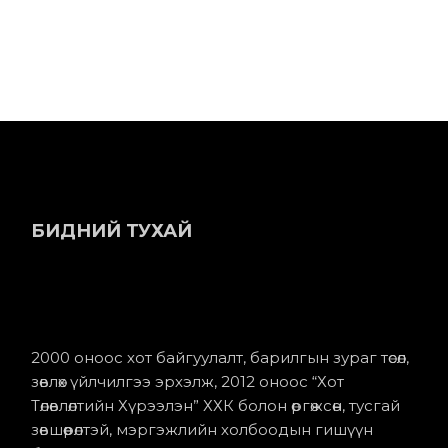
БИДНИЙ ТУХАЙ
2000 оноос хот байгуулалт, барилгын зураг төсөл,
зөвлөх үйлчилгээ эрхэлж, 2012 оноос “Хот
Төлөвлөлтийн Хүрээлэн” ХХК болон өргөжсөн, тусгай
зөвшөөрөлтэй, мэргэжлийн холбоодын гишүүн