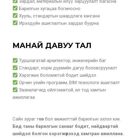
Зардал, материалын илүү зарцуулалт багасна
Барилгын хугацаа богиносно
Хууль, стандартын шаардлага хангана
Ирээдүйн ашиглалтын зардал буурна
МАНАЙ ДАВУУ ТАЛ
Туршлагатай архитектор, инженерийн баг
Стандарт, норм дүрмийн дагуу боловсруулалт
Хэрэгжих боломжтой бодит шийдэл
Орчин үеийн программ, BIM технологи ашиглалт
Захиалагчид ойлгомжтой, ил тод хамтын
ажиллагаа
Сайн зураг төсөл бол амжилттай барилгын эхлэл юм.
Бид таны барилгын санааг бодит, найдвартай
шийдэл болгон хэрэгжүүлэхэд хамтран ажиллана.