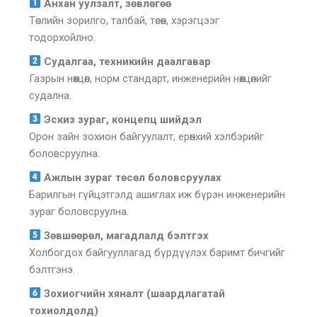
Анхан уулзалт, зөвлөгөө
Төслийн зорилго, талбай, төсөв, хэрэгцээг
тодорхойлно.
Судалгаа, техникийн даалгавар
Газрын нөхцөл, норм стандарт, инженерийн нөхцөлийг
судална.
Эскиз зураг, концепц шийдэл
Орон зайн зохион байгуулалт, ерөнхий хэлбэрийг
боловсруулна.
Ажлын зураг төсөл боловсруулах
Барилгын гүйцэтгэлд ашиглах иж бүрэн инженерийн
зураг боловсруулна.
Зөвшөөрөл, магадлалд бэлтгэх
Холбогдох байгууллагад бүрдүүлэх баримт бичгийг
бэлтгэнэ.
Зохиогчийн хяналт (шаардлагатай
тохиолдолд)