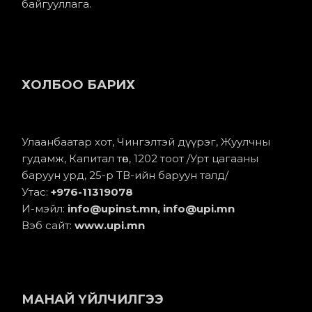
байгууллага.
ХОЛБОО БАРИХ
Улаанбаатар хот, Чингэлтэй дүүрэг, Жуулчны
гудамж, Капитал төв, 1202 тоот /Урт цагааны
баруун урд, 25-р ТВ-ийн баруун талд/
Утас:
+976-11
319078
И-мэйл:
info@upinst.mn
, info@upi.mn
Вэб сайт:
www.upi.mn
МАНАЙ ҮЙЛЧИЛГЭЭ