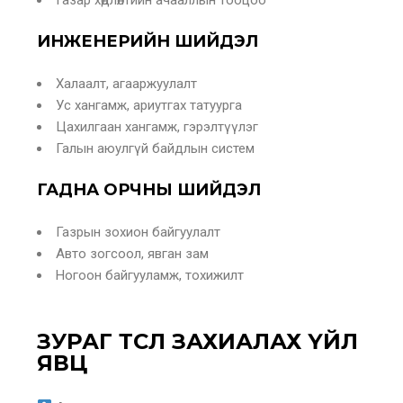
Газар хөдлөлтийн ачааллын тооцоо
ИНЖЕНЕРИЙН ШИЙДЭЛ
Халаалт, агааржуулалт
Ус хангамж, ариутгах татуурга
Цахилгаан хангамж, гэрэлтүүлэг
Галын аюулгүй байдлын систем
ГАДНА ОРЧНЫ ШИЙДЭЛ
Газрын зохион байгуулалт
Авто зогсоол, явган зам
Ногоон байгууламж, тохижилт
ЗУРАГ ТӨСӨЛ ЗАХИАЛАХ ҮЙЛ
ЯВЦ